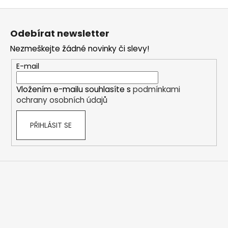
Z
á
Odebírat newsletter
p
Nezmeškejte žádné novinky či slevy!
a
t
E-mail
í
Vložením e-mailu souhlasíte s
podmínkami
ochrany osobních údajů
PŘIHLÁSIT SE