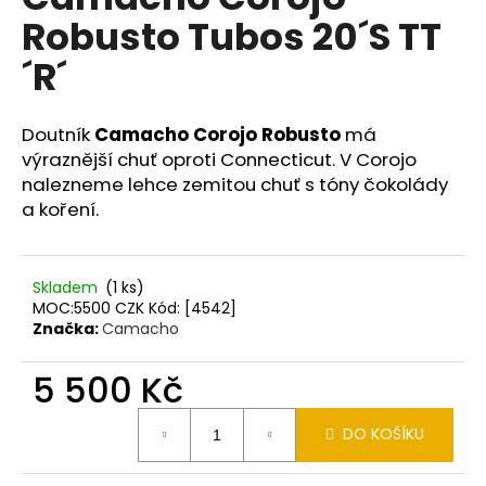
je
a
Robusto Tubos 20´S TT
0,0
z
j
´R´
5
í
hvězdiček.
t
Doutník
Camacho Corojo Robusto
má
?
výraznější chuť oproti Connecticut. V Corojo
nalezneme lehce zemitou chuť s tóny čokolády
a koření.
HLEDAT
Skladem
(1 ks)
MOC:5500 CZK Kód: [4542]
Značka:
Camacho
D
o
5 500 Kč
p
o
Měrná
DO KOŠÍKU
cena:
r
u