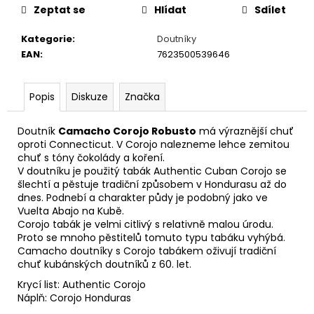
č
Zeptat se
Hlídat
Sdílet
u
j
Kategorie
:
Doutníky
e
EAN
:
7623500539646
m
e
Popis
Diskuze
Značka
DAVIDOFF
Doutník
Camacho Corojo Robusto
má výraznější chuť
MINI
CIGARILLOS
oproti Connecticut. V Corojo nalezneme lehce zemitou
ESCURIO
chuť s tóny čokolády a koření.
20
V doutníku je použitý tabák Authentic Cuban Corojo se
´S
šlechtí a pěstuje tradiční způsobem v Hondurasu až do
TT
dnes. Podnebí a charakter půdy je podobný jako ve
´R
Vuelta Abajo na Kubě.
´
Corojo tabák je velmi citlivý s relativně malou úrodu.
540
Proto se mnoho pěstitelů tomuto typu tabáku vyhýbá.
Kč
Camacho doutníky s Corojo tabákem oživují tradiční
chuť kubánských doutníků z 60. let.
Krycí list: Authentic Corojo
Náplň: Corojo Honduras