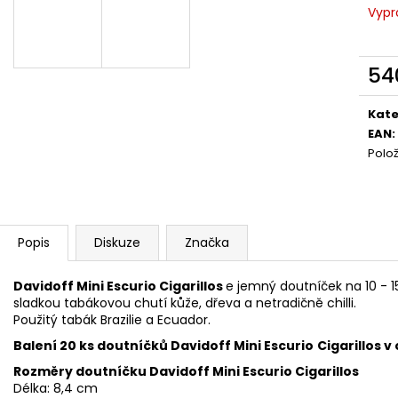
DAVIDOFF MINI CIGARILLOS GOLD 20´S
DAVIDOFF PRIME
Vypr
TT ´R´
´U´
665 Kč
1 030 Kč
54
Měr
cena
Kate
EAN
:
Polo
Popis
Diskuze
Značka
Davidoff Mini Escurio Cigarillos
e jemný doutníček na 10 - 
sladkou tabákovou chutí kůže, dřeva a netradičně chilli.
Použitý tabák Brazilie a Ecuador.
Balení 20 ks doutníčků
Davidoff Mini
Escurio
Cigarillos
v 
Rozměry doutníčku Davidoff Mini
Escurio Cigarillos
Délka: 8,4 cm