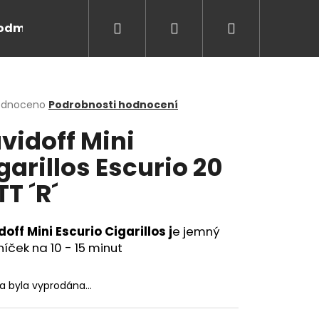
Hledat
Přihlášení
Nákupní
odmínky
Kontakt
Značky
košík
rné
odnoceno
Podrobnosti hodnocení
cení
vidoff Mini
ktu
garillos Escurio 20
TT ´R´
ček.
off Mini Escurio Cigarillos j
e jemný
íček na 10 - 15 minut
Následující
ka byla vyprodána…