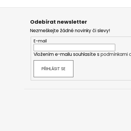
Z
á
Odebírat newsletter
p
Nezmeškejte žádné novinky či slevy!
a
t
E-mail
í
Vložením e-mailu souhlasíte s
podmínkami o
PŘIHLÁSIT SE