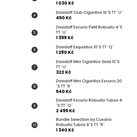
1 030 Kč
Davidoff Club Cigarillos 10´S TT ´U´
450 Kč
Davidoff Escurio Petit Robusto 4´S
TT ´U´
1 399 Kč
Davidoff Exquisitos 10´S TT ´Q´
1 280 Kč
Davidoff Mini Cigarillos Gold 10´S
TT ´U´
322 Kč
Davidoff Mini Cigarillos Escurio 20
´S TT ´R´
540 Kč
Davidoff Escurio Robusto Tubos 4
´S TT ´Q´
2 499 Kč
Bundle Selection by Cusano
Robusto Tubos 9´S TT ´R´
1 340 Kč