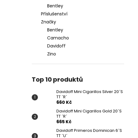
Bentley
Příslušenství
Značky
Bentley
Camacho
Davidoff
Zino
Top 10 produktů
Davidoff Mini Cigarillos Silver 20´S
TT ´R´
660 Kč
Davidoff Mini Cigarillos Gold 20´S
TT ´R´
665 Kč
Davidoff Primeros Dominican 6´S
TT ´U´