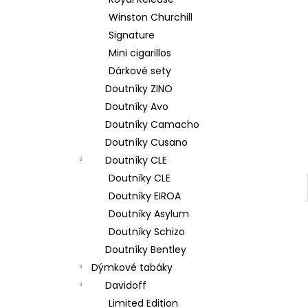
DAVIDOFF MINI CIGARILLOS SILVER 20´S
l
TT ´R´
Winston Churchill
660 Kč
Signature
Mini cigarillos
Dárkové sety
Doutníky ZINO
Doutníky Avo
Doutníky Camacho
Doutníky Cusano
Doutníky CLE
Doutníky CLE
Doutníky EIROA
Doutníky Asylum
Doutníky Schizo
Doutníky Bentley
Dýmkové tabáky
Davidoff
Limited Edition