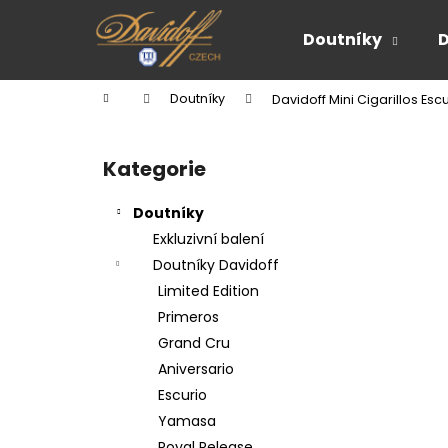
K
Přejít
na
o
Doutníky
obsah
Zpět
Zpět
š
do
do
í
Domů
Doutníky
Davidoff Mini Cigarillos Escu
k
obchodu
obchodu
P
o
Kategorie
Přeskočit
s
kategorie
t
Doutníky
r
Exkluzivní balení
a
Doutníky Davidoff
n
Limited Edition
n
Primeros
í
Grand Cru
p
Aniversario
a
Escurio
n
Yamasa
e
Royal Release