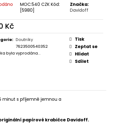
ROS DOMINICAN 6´S TT
odáno
MOC:540 CZK Kód:
Značka:
[5980]
Davidoff
0 Kč
ná
:
Tisk
gorie
:
Doutníky
7623500540352
Zeptat se
žka byla vyprodána…
Hlídat
Sdílet
15 minut s příjemně jemnou a
originální papírové krabičce Davidoff.