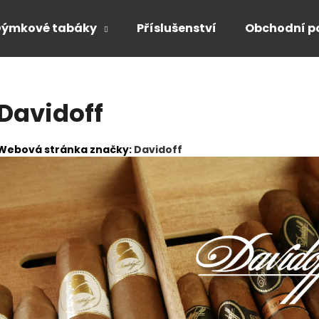
Dýmkové tabáky
Příslušenství
Obchodní p
Co potřebujete najít?
Davidoff
HLEDAT
Webová stránka značky:
Davidoff
Doporučujeme