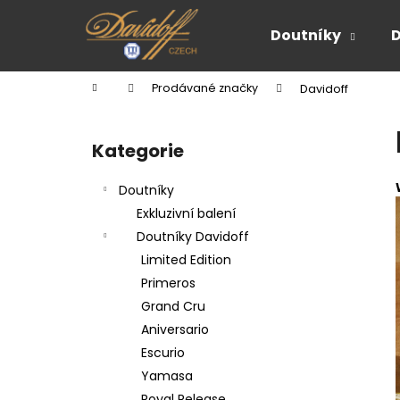
K
Přejít
na
o
Doutníky
obsah
Zpět
Zpět
š
do
do
í
Domů
Prodávané značky
Davidoff
k
obchodu
obchodu
P
o
Kategorie
Přeskočit
s
kategorie
t
Doutníky
r
Exkluzivní balení
a
Doutníky Davidoff
n
Limited Edition
n
Primeros
í
Grand Cru
p
Aniversario
a
Escurio
n
Yamasa
e
Royal Release