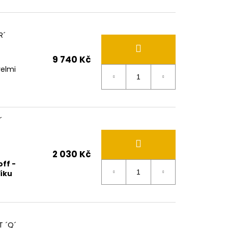
R´
9 740 Kč
elmi
´
2 030 Kč
ff -
íku
T ´Q´