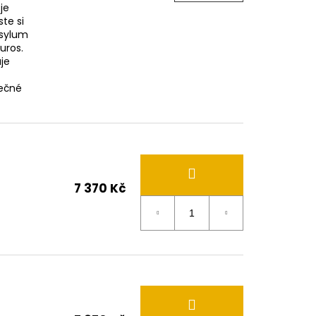
je
te si
Asylum
Puros.
je
pečné
7 370 Kč