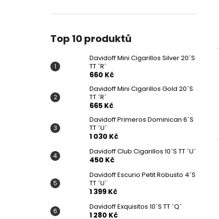
Top 10 produktů
Davidoff Mini Cigarillos Silver 20´S
TT ´R´
660 Kč
Davidoff Mini Cigarillos Gold 20´S
TT ´R´
665 Kč
Davidoff Primeros Dominican 6´S
TT ´U´
1 030 Kč
Davidoff Club Cigarillos 10´S TT ´U´
450 Kč
Davidoff Escurio Petit Robusto 4´S
TT ´U´
1 399 Kč
Davidoff Exquisitos 10´S TT ´Q´
1 280 Kč