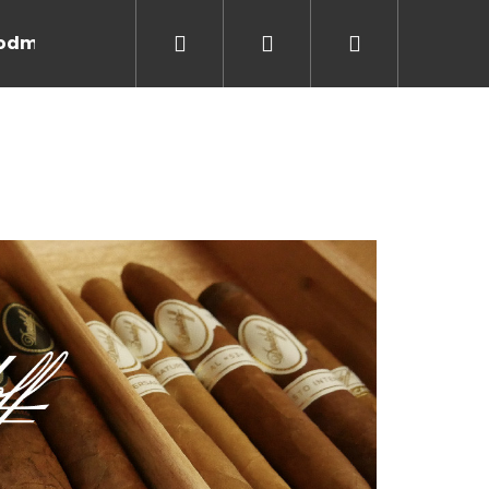
Hledat
Přihlášení
Nákupní
odmínky
Kontakt
Značky
košík
Následující