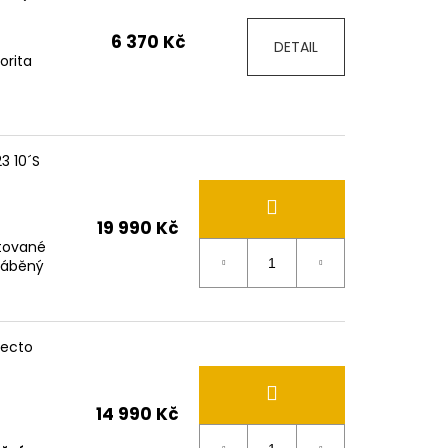
6 370 Kč
DETAIL
orita
23 10´S
19 990 Kč
itované
yráběný
fecto
14 990 Kč