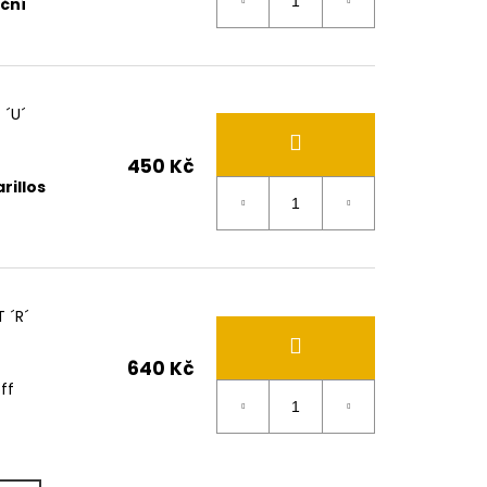
ční
 ´U´
450 Kč
rillos
 ´R´
640 Kč
ff