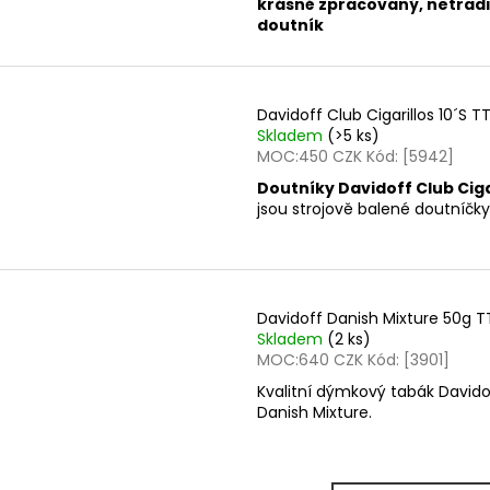
k
rásně zpracovaný, netradi
doutník
Davidoff Club Cigarillos 10´S TT
Skladem
(>5 ks)
MOC:450 CZK Kód: [5942]
Doutníky Davidoff Club Ciga
jsou strojově balené doutníčky
Davidoff Danish Mixture 50g TT
Skladem
(2 ks)
MOC:640 CZK Kód: [3901]
Kvalitní dýmkový tabák Davido
Danish Mixture.