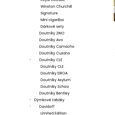
DAVIDOFF MINI CIGARILLOS SILVER 20´S
l
TT ´R´
Winston Churchill
660 Kč
Signature
Mini cigarillos
Dárkové sety
Doutníky ZINO
Doutníky Avo
Doutníky Camacho
Doutníky Cusano
Doutníky CLE
Doutníky CLE
Doutníky EIROA
Doutníky Asylum
Doutníky Schizo
Doutníky Bentley
Dýmkové tabáky
Davidoff
Limited Edition