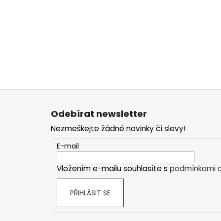
Z
á
Odebírat newsletter
p
Nezmeškejte žádné novinky či slevy!
a
t
E-mail
í
Vložením e-mailu souhlasíte s
podmínkami o
PŘIHLÁSIT SE