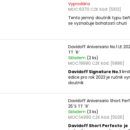
Vyprodáno
MOC:6370 CZK Kód: [5103]
Tento jemný doutník typu Señ
se vyznačuje bohatostí chuti
Davidoff Aniversario No.1 LE 20
TT ´R´
Skladem
(2 ks)
MOC:19990 CZK Kód: [5886]
Davidoff Signature No.1
lim
edice pro rok 2023 je ručně v
doutník
Davidoff Aniversario Short Per
25´S TT ´R´
Skladem
(3 ks)
MOC:14990 CZK Kód: [5026]
Davidoff Short Perfecto je