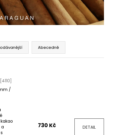
ROS DOMINICAN 6´S TT
rodávanější
Abecedně
[4110]
mm /
a
né
 kakao
730 Kč
 a
DETAIL
 s