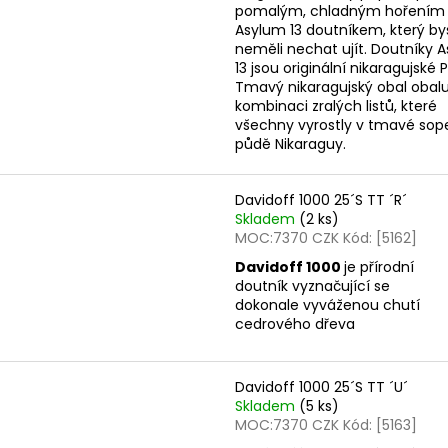
u
pomalým, chladným hořením 
ů
k
Asylum 13 doutníkem, který bys
neměli nechat ujít. Doutníky 
t
13 jsou originální nikaragujské 
ů
Tmavý nikaragujský obal obalu
kombinaci zralých listů, které
všechny vyrostly v tmavé so
půdě Nikaraguy.
Davidoff 1000 25´S TT ´R´
Skladem
(2 ks)
MOC:7370 CZK Kód: [5162]
Davidoff 1000
je přírodní
doutník vyznačující se
dokonale vyváženou chutí
cedrového dřeva
Davidoff 1000 25´S TT ´U´
Skladem
(5 ks)
MOC:7370 CZK Kód: [5163]