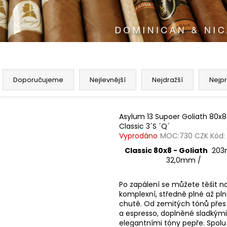
DAVIDOFF MINI CIGARILLOS GOLD 20´S
DAVIDOFF PRIME
TT ´R´
´U´
665 Kč
1 030 Kč
Ř
a
Doporučujeme
Nejlevnější
Nejdražší
Nejp
z
e
V
Asylum 13 Supoer Goliath 80x8
n
ý
Classic 3´S ´Q´
í
p
Vyprodáno
MOC:730 CZK Kód: 
p
i
Classic 80x8 - Goliath
203
r
32,0mm /
s
o
p
d
Po zapálení se můžete těšit n
r
komplexní, středně plné až pl
u
o
chutě. Od zemitých tónů přes
k
a espresso, doplněné sladkými
d
t
elegantními tóny pepře. Spolu