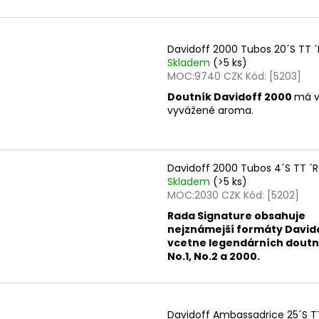
Davidoff 2000 Tubos 20´S TT ´
Skladem
(>5 ks)
MOC:9740 CZK Kód: [5203]
Doutník Davidoff 2000
má
v
vyvážené aroma.
Davidoff 2000 Tubos 4´S TT ´R
Skladem
(>5 ks)
MOC:2030 CZK Kód: [5202]
Rada Signature obsahuje
nejznámejší formáty Davido
vcetne legendárních doutn
No.1, No.2 a 2000.
Davidoff Ambassadrice 25´S T