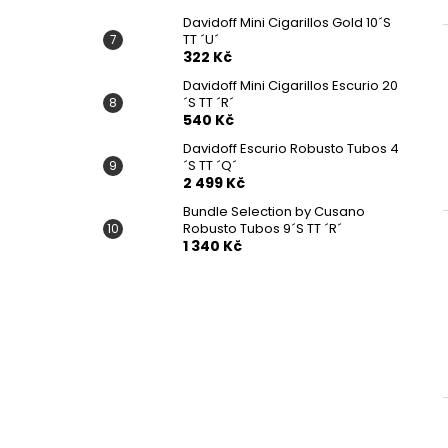
Davidoff Mini Cigarillos Gold 10´S
TT ´U´
322 Kč
Davidoff Mini Cigarillos Escurio 20
´S TT ´R´
540 Kč
Davidoff Escurio Robusto Tubos 4
´S TT ´Q´
2 499 Kč
Bundle Selection by Cusano
Robusto Tubos 9´S TT ´R´
1 340 Kč