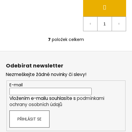
7
položek celkem
O
v
Z
l
á
á
Odebírat newsletter
d
p
a
Nezmeškejte žádné novinky či slevy!
a
c
t
E-mail
í
í
p
Vložením e-mailu souhlasíte s
podmínkami
r
ochrany osobních údajů
v
k
PŘIHLÁSIT SE
y
v