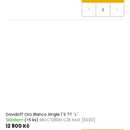
Davidoff Oro Blanco Single 1´S TT ´L´
Skladem
(>5 ks)
MOC:12800 CZK Kód: [5020]
12 800 Kč