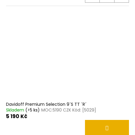
Davidoff Premium Selection 9´S TT ´R´
Skladem
(>5 ks)
MOC:5190 CZK Kód: [5029]
5 190 Kč