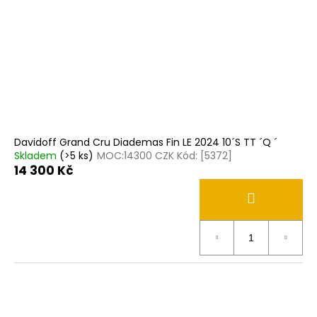
Davidoff Grand Cru Diademas Fin LE 2024 10´S TT ´Q ´
Skladem
(>5 ks)
MOC:14300 CZK Kód: [5372]
14 300 Kč