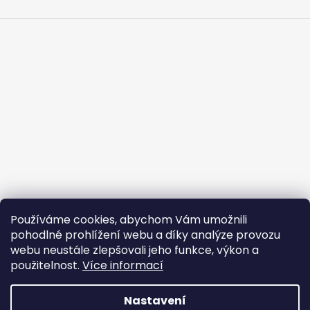
ý
p
i
s
u
Používáme cookies, abychom Vám umožnili
pohodlné prohlížení webu a díky analýze provozu
webu neustále zlepšovali jeho funkce, výkon a
použitelnost.
Více informací
Vytvořil Shoptet
Nastavení