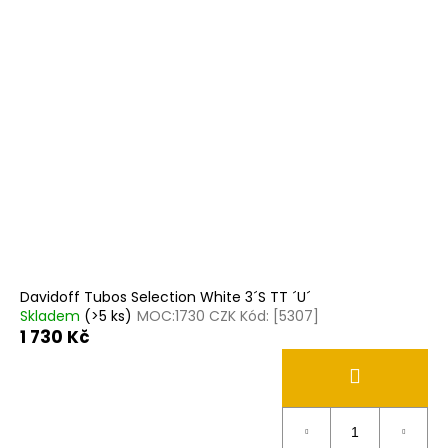
Davidoff Tubos Selection White 3´S TT ´U´
Skladem
(>5 ks)
MOC:1730 CZK Kód: [5307]
1 730 Kč