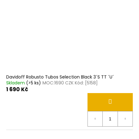
Davidoff Robusto Tubos Selection Black 3´S TT ´U´
Skladem
(>5 ks)
MOC:1690 CZK Kód: [5158]
1 690 Kč