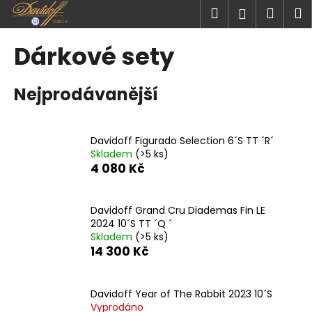
K
Přejít
Hledat
Náku
M
Přihlášen
na
o
obsah
Zpět
Zpět
košík
š
Dárkové sety
í
C
k
Nejprodávanější
o
p
o
Davidoff Figurado Selection 6´S TT ´R´
t
Skladem
(>5 ks)
ř
4 080 Kč
e
b
Davidoff Grand Cru Diademas Fin LE
u
2024 10´S TT ´Q ´
j
Skladem
(>5 ks)
14 300 Kč
e
t
e
Davidoff Year of The Rabbit 2023 10´S
n
Vyprodáno