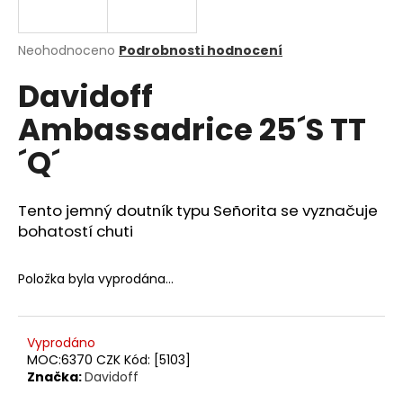
a
j
Průměrné
Neohodnoceno
Podrobnosti hodnocení
í
hodnocení
Davidoff
produktu
t
je
?
Ambassadrice 25´S TT
0,0
z
´Q´
5
hvězdiček.
Tento jemný doutník typu Señorita se vyznačuje
HLEDAT
bohatostí chuti
Položka byla vyprodána…
D
o
p
Vyprodáno
o
MOC:6370 CZK Kód: [5103]
r
Značka:
Davidoff
u