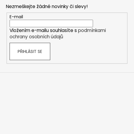
p
Nezmeškejte žádné novinky či slevy!
a
t
E-mail
í
Vložením e-mailu souhlasíte s
podmínkami
ochrany osobních údajů
PŘIHLÁSIT SE