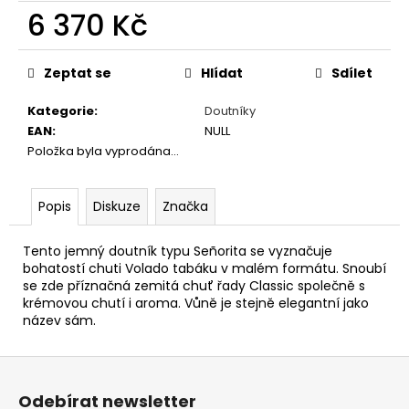
č
6 370 Kč
u
j
Měrná
e
cena:
Zeptat se
Hlídat
Sdílet
m
e
Kategorie
:
Doutníky
EAN
:
NULL
Položka byla vyprodána…
DAVIDOFF
ESCURIO
PETIT
ROBUSTO
Popis
Diskuze
Značka
4
´S
TT
Tento jemný doutník typu Señorita se vyznačuje
´U
bohatostí chuti Volado tabáku v malém formátu. Snoubí
´
se zde příznačná zemitá chuť řady Classic společně s
krémovou chutí i aroma. Vůně je stejně elegantní jako
1
399
název sám.
Kč
Z
á
Odebírat newsletter