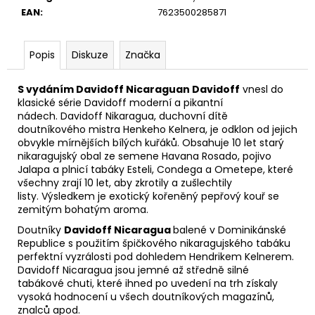
č
EAN
:
7623500285871
u
j
e
Popis
Diskuze
Značka
m
e
S vydáním Davidoff Nicaraguan Davidoff
vnesl do
klasické série Davidoff moderní a pikantní
nádech.
Davidoff Nikaragua, duchovní dítě
DAVIDOFF
doutníkového mistra Henkeho Kelnera, je odklon od jejich
ESCURIO
obvykle mírnějších bílých kuřáků.
Obsahuje 10 let starý
PETIT
ROBUSTO
nikaragujský obal ze semene Havana Rosado, pojivo
4
Jalapa a plnicí tabáky Esteli, Condega a Ometepe, které
´S
všechny zrají 10 let, aby zkrotily a zušlechtily
TT
listy.
Výsledkem je exotický kořeněný pepřový kouř se
´U
zemitým bohatým aroma.
´
Doutníky
Davidoff Nicaragua
balené v Dominikánské
1
Republice s použitím špičkového nikaragujského tabáku
399
perfektní vyzrálosti pod dohledem Hendrikem Kelnerem.
Kč
Davidoff Nicaragua jsou jemné až středně silné
tabákové chuti, které ihned po uvedení na trh získaly
vysoká hodnocení u všech doutníkových magazínů,
znalců apod.