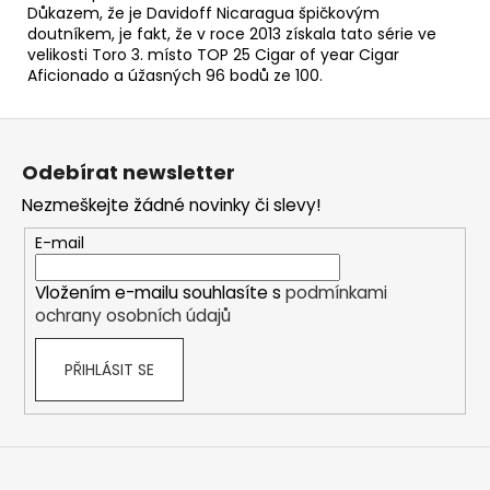
Důkazem, že je Davidoff Nicaragua špičkovým
doutníkem, je fakt, že v roce 2013 získala tato série ve
velikosti Toro 3. místo TOP 25 Cigar of year Cigar
Aficionado a úžasných 96 bodů ze 100.
Z
á
Odebírat newsletter
p
Nezmeškejte žádné novinky či slevy!
a
t
E-mail
í
Vložením e-mailu souhlasíte s
podmínkami
ochrany osobních údajů
PŘIHLÁSIT SE