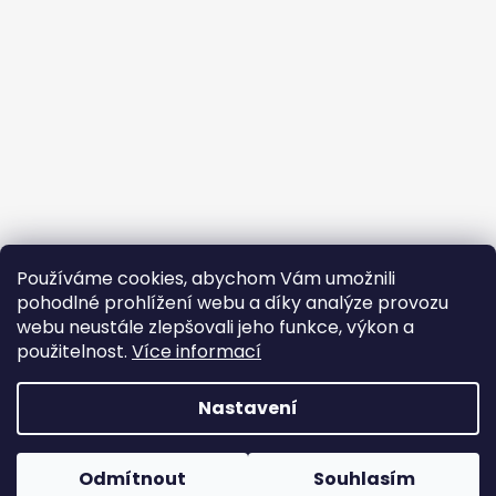
Používáme cookies, abychom Vám umožnili
pohodlné prohlížení webu a díky analýze provozu
webu neustále zlepšovali jeho funkce, výkon a
použitelnost.
Více informací
Vytvořil Shoptet
Nastavení
Copyright 2026
DAVIDOFF-CZECH
. Všechna práva
vyhrazena.
Upravit nastavení cookies
Odmítnout
Souhlasím