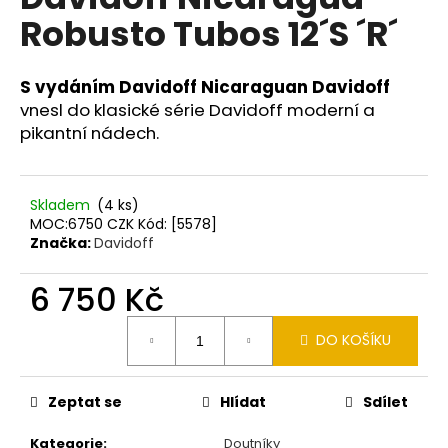
je
a
Robusto Tubos 12´S ´R´
0,0
z
j
5
í
hvězdiček.
S vydáním Davidoff Nicaraguan Davidoff
t
vnesl do klasické série Davidoff moderní a
?
pikantní nádech.
Skladem
(4 ks)
MOC:6750 CZK Kód: [5578]
HLEDAT
Značka:
Davidoff
6 750 Kč
D
Měrná
o
DO KOŠÍKU
cena:
p
o
Zeptat se
Hlídat
Sdílet
r
u
Kategorie
:
Doutníky