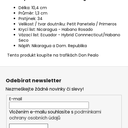
Délka: 10,4 cm
Průměr: 1,3 cm
Prstýnek: 34
Velikost / tvar doutníku: Petit Panetela / Primeros
Krycí list: Nicaragua - Habano Rosado
Vázací list: Ecuador - Hybrid Connnecticut/Habano
Seco
Náplň: Nikaragua a Dom. Republika
Tento produkt koupíte na trafikách Don Pealo
Z
á
Odebírat newsletter
p
Nezmeškejte žádné novinky či slevy!
a
t
E-mail
í
Vložením e-mailu souhlasíte s
podmínkami
ochrany osobních údajů