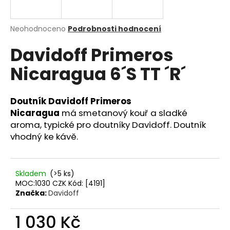
a
j
Průměrné
Neohodnoceno
Podrobnosti hodnocení
í
hodnocení
Davidoff Primeros
produktu
t
je
?
Nicaragua 6´S TT ´R´
0,0
z
5
hvězdiček.
Doutník Davidoff Primeros
Nicaragua
má smetanový kouř a sladké
HLEDAT
aroma, typické pro doutníky Davidoff. Doutník
vhodný ke kávě.
D
o
Skladem
(>5 ks)
MOC:1030 CZK Kód: [4191]
p
Značka:
Davidoff
o
r
1 030 Kč
u