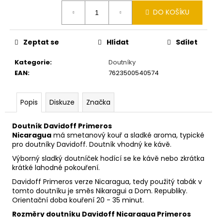
č
Měrná
u
DO KOŠÍKU
cena:
j
e
Zeptat se
Hlídat
Sdílet
m
e
Kategorie
:
Doutníky
EAN
:
7623500540574
DAVIDOFF
CLUB
CIGARILLOS
Popis
Diskuze
Značka
10
´S
TT
Doutník Davidoff Primeros
´U
Nicaragua
má smetanový kouř a sladké aroma, typické
´
pro doutníky Davidoff. Doutník vhodný ke kávě.
450
Výborný sladký doutníček hodící se ke kávě nebo zkrátka
Kč
krátké lahodné pokouření.
Davidoff Primeros verze Nicaragua, tedy použitý tabák v
tomto doutníku je směs Nikaragui a Dom. Republiky. ​
Orientační doba kouření 20 - 35 minut.
Rozměry doutníku Davidoff Nicaragua Primeros