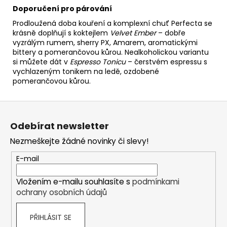
Doporučení pro párování
Prodloužená doba kouření a komplexní chuť Perfecta se
krásně doplňují s koktejlem
Velvet Ember
– dobře
vyzrálým rumem, sherry PX, Amarem, aromatickými
bittery a pomerančovou kůrou. Nealkoholickou variantu
si můžete dát v
Espresso Tonicu
– čerstvém espressu s
vychlazeným tonikem na ledě, ozdobené
pomerančovou kůrou.
Z
á
Odebírat newsletter
p
Nezmeškejte žádné novinky či slevy!
a
t
E-mail
í
Vložením e-mailu souhlasíte s
podmínkami
ochrany osobních údajů
PŘIHLÁSIT SE