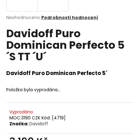
a
j
Průměrné
Neohodnoceno
Podrobnosti hodnocení
í
hodnocení
Davidoff Puro
produktu
t
je
?
Dominican Perfecto 5
0,0
z
´S TT ´U´
5
hvězdiček.
Davidoff Puro Dominican Perfecto 5´
HLEDAT
Položka byla vyprodána…
D
o
Vyprodáno
p
MOC:3190 CZK Kód: [4719]
o
Značka:
Davidoff
r
u