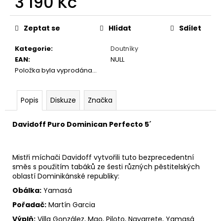
3 190 Kč
č
u
Měrná
j
cena:
Zeptat se
Hlídat
Sdílet
e
m
Kategorie
:
Doutníky
e
EAN
:
NULL
Položka byla vyprodána…
DAVIDOFF
MINI
Popis
Diskuze
Značka
CIGARILLOS
ESCURIO
20
Davidoff Puro Dominican Perfecto 5´
´S
TT
´R
´
Mistři míchači Davidoff vytvořili tuto bezprecedentní
540
směs s použitím tabáků ze šesti různých pěstitelských
Kč
oblastí Dominikánské republiky:
Obálka:
Yamasá
Pořadač:
Martín Garcia
Výplň:
Villa González, Mao, Piloto, Navarrete, Yamasá