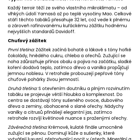
Každý terroir těží ze svého vlastního mikroklimatu – od
vlhkých údolí Yamasá až po teplé vysočiny Mao. Celkové
stáří těchto tabáků přesahuje 32 let, což vede k plnému
a zároveň rafinovanému kuřáckému zážitku hodnému
nejvyšších standardů Davidoff.
Chuťový zážitek
První třetina:
Zážitek začíná bohatě a lákavě s tóny hořké
čokolády, hnědého cukru, chleba a ořechů. Zužující se
noha zdůrazňuje přínos obalu a pojiva na začátku, sladké
koření dodává teplo, zatímco dřevo a vanilka propůjčují
jemnou noblesu. V retrohale probouzejí pepřové tóny
chuťové pohárky živou jemností.
Druhá třetina:
S otevřením doutníku a plným rozvinutím
tabáku se projevuje větší hloubka a komplexnost. Do
centra se dostávají tóny sušeného ovoce, dubového
dřeva a zeminy, obohacené o slané ořechy. Nádychy
vanilky a citrusů přinášejí elegantní jas, zatímco
retrohale rozvíjí květinové nuance s praženými ořechy.
Závěrečná třetina:
Krémové, kulaté finále umocněné
zužující se pěnou. Dominují kůže a sušenky, které
vytvářejí luxusní, přetrvávající pocit v ústech. Minerální a