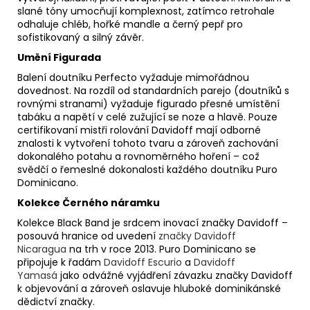
slané tóny umocňují komplexnost, zatímco retrohale
odhaluje chléb, hořké mandle a černý pepř pro
sofistikovaný a silný závěr.
Umění Figurada
Balení doutníku Perfecto vyžaduje mimořádnou
dovednost. Na rozdíl od standardních parejo (doutníků s
rovnými stranami) vyžaduje figurado přesné umístění
tabáku a napětí v celé zužující se noze a hlavě. Pouze
certifikovaní mistři rolování Davidoff mají odborné
znalosti k vytvoření tohoto tvaru a zároveň zachování
dokonalého potahu a rovnoměrného hoření – což
svědčí o řemeslné dokonalosti každého doutníku Puro
Dominicano.
Kolekce Černého náramku
Kolekce Black Band je srdcem inovací značky Davidoff –
posouvá hranice od uvedení
značky Davidoff
Nicaragua
na trh v roce 2013. Puro Dominicano se
připojuje k řadám
Davidoff Escurio
a
Davidoff
Yamasá
jako odvážné vyjádření závazku značky Davidoff
k objevování a zároveň oslavuje hluboké dominikánské
dědictví značky.