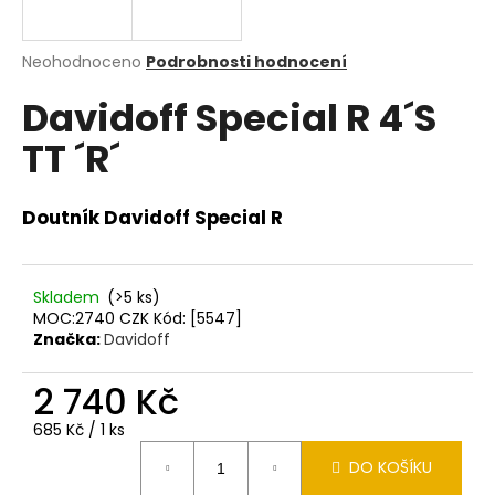
a
j
Průměrné
Neohodnoceno
Podrobnosti hodnocení
í
hodnocení
Davidoff Special R 4´S
produktu
t
je
?
TT ´R´
0,0
z
5
hvězdiček.
Doutník Davidoff Special R
HLEDAT
Skladem
(>5 ks)
MOC:2740 CZK Kód: [5547]
Značka:
Davidoff
D
o
2 740 Kč
p
o
Měrná
685 Kč / 1 ks
r
cena:
DO KOŠÍKU
u