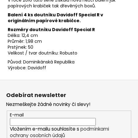
papírových krabiček tak dřevěných boxů.
Balení 4 ks doutníku Davidoff Special R v
originálním papírové krabičce.
Rozměry doutníku Davidoff Special R
Délka: 12,4 cm
Průměr: 1,98 cm
Prstýnek: 50
Velikost / tvar doutníku: Robusto
Původ: Dominikánská Republika
Výrobce: Davidoff
Z
á
Odebírat newsletter
p
Nezmeškejte žádné novinky či slevy!
a
t
E-mail
í
Vložením e-mailu souhlasíte s
podmínkami
ochrany osobních údajů