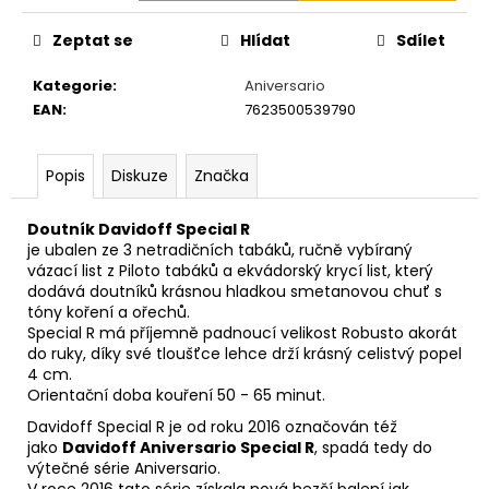
č
u
Zeptat se
Hlídat
Sdílet
j
e
Kategorie
:
Aniversario
m
EAN
:
7623500539790
e
Popis
Diskuze
Značka
DAVIDOFF
PRIMEROS
DOMINICAN
Doutník Davidoff Special R
6
je ubalen ze 3 netradičních tabáků, ručně vybíraný
´S
vázací list z Piloto tabáků a ekvádorský krycí list, který
TT
dodává doutníků krásnou hladkou smetanovou chuť s
´U
tóny koření a ořechů.
´
Special R má příjemně padnoucí velikost Robusto akorát
1
do ruky, díky své tloušťce lehce drží krásný celistvý popel
030
4 cm.
Kč
Orientační doba kouření 50 - 65 minut.
Davidoff Special R je od roku 2016 označován též
jako
Davidoff Aniversario Special R
, spadá tedy do
výtečné série Aniversario.
V roce 2016 tato série získala nová hezčí balení jak