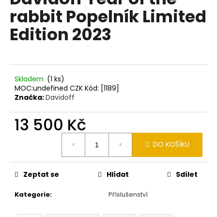
je
a
rabbit Popelník Limited
0,0
z
j
Edition 2023
5
í
hvězdiček.
t
?
Skladem
(1 ks)
MOC:undefined CZK Kód: [1189]
Značka:
Davidoff
HLEDAT
13 500 Kč
Měrná
DO KOŠÍKU
cena:
D
o
p
Zeptat se
Hlídat
Sdílet
o
Kategorie
:
Příslušenství
r
u