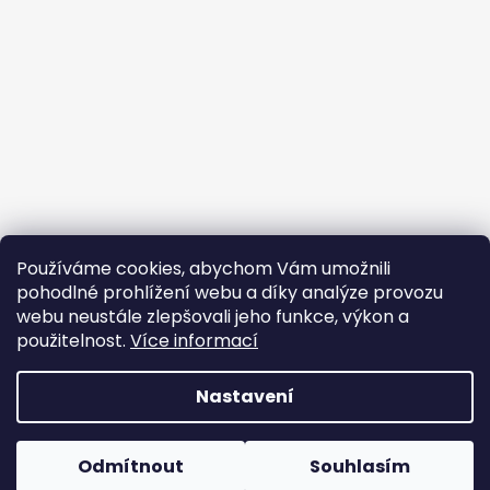
Používáme cookies, abychom Vám umožnili
pohodlné prohlížení webu a díky analýze provozu
webu neustále zlepšovali jeho funkce, výkon a
použitelnost.
Více informací
Vytvořil Shoptet
Nastavení
Copyright 2026
DAVIDOFF-CZECH
. Všechna práva
vyhrazena.
Upravit nastavení cookies
Odmítnout
Souhlasím