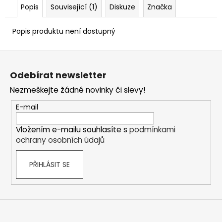
č
Popis
Související (1)
Diskuze
Značka
u
j
Popis produktu není dostupný
e
m
Z
e
á
Odebírat newsletter
p
DAVIDOFF
Nezmeškejte žádné novinky či slevy!
a
ESCURIO
PETIT
t
E-mail
ROBUSTO
í
4
´S
Vložením e-mailu souhlasíte s
podmínkami
TT
ochrany osobních údajů
´U
´
PŘIHLÁSIT SE
1
399
Kč