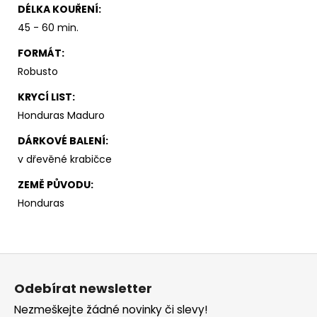
DÉLKA KOUŘENÍ
:
45 - 60 min.
FORMÁT
:
Robusto
KRYCÍ LIST
:
Honduras Maduro
DÁRKOVÉ BALENÍ
:
v dřevěné krabičce
ZEMĚ PŮVODU
:
Honduras
Z
á
Odebírat newsletter
p
Nezmeškejte žádné novinky či slevy!