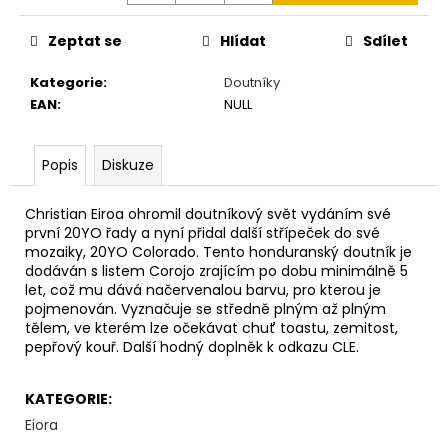
č
u
Zeptat se
Hlídat
Sdílet
j
e
Kategorie
:
Doutníky
m
EAN
:
NULL
e
Popis
Diskuze
DAVIDOFF
MINI
CIGARILLOS
Christian Eiroa ohromil doutníkový svět vydáním své
ESCURIO
první 20YO řady a nyní přidal další střípeček do své
20
mozaiky, 20YO Colorado. Tento honduranský doutník je
´S
dodáván s listem Corojo zrajícím po dobu minimálně 5
TT
´R
let, což mu dává načervenalou barvu, pro kterou je
´
pojmenován. Vyznačuje se středně plným až plným
tělem, ve kterém lze očekávat chuť toastu, zemitost,
540
pepřový kouř. Další hodný doplněk k odkazu CLE.
Kč
KATEGORIE
:
Eiora