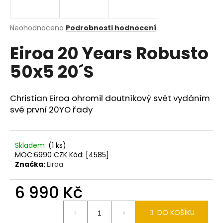
a
j
Průměrné
Neohodnoceno
Podrobnosti hodnocení
í
hodnocení
Eiroa 20 Years Robusto
produktu
t
je
?
50x5 20´S
0,0
z
5
hvězdiček.
Christian Eiroa ohromil doutníkový svět vydáním
své první 20YO řady
HLEDAT
Skladem
(1 ks)
MOC:6990 CZK Kód: [4585]
D
Značka:
Eiroa
o
p
6 990 Kč
o
r
Měrná
u
DO KOŠÍKU
cena: