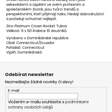
sebevědomí a úspěšní ve svém profesním a
společenském životě, jsou tvůrci trendů a
perspektivními, kteří přijímají riziko, hledají dobrodružství
a požadují ochutnat nejlepší.
Zino Platinum Crown Rocket Tubos
Velikost: 6 x 60 Krabice 10 doutníků
Vyrobeno v Dominikánské republice
Obal: Connecticut/Ecuador
Pořadač: Connecticut
Výplň: Dominikánská
Z
á
Odebírat newsletter
p
Nezmeškejte žádné novinky či slevy!
a
t
E-mail
í
Vložením e-mailu souhlasíte s
podmínkami
ochrany osobních údajů