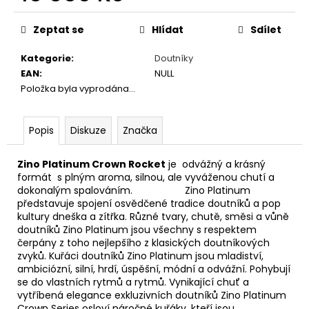
č
Měrná
u
cena:
Zeptat se
Hlídat
Sdílet
j
e
Kategorie
:
Doutníky
m
EAN
:
NULL
e
Položka byla vyprodána…
DAVIDOFF
ESCURIO
Popis
Diskuze
Značka
ROBUSTO
TUBOS
Zino
Platinum Crown Rocket
je
odvážný a krásný
4
´S
formát s plným aroma, silnou, ale vyváženou chutí a
TT
dokonalým spalováním.
Zino Platinum
´Q
představuje spojení osvědčené tradice doutníků a pop
´
kultury dneška a zítřka.
Různé tvary, chutě, směsi a vůně
doutníků Zino Platinum jsou všechny s respektem
2
499
čerpány z toho nejlepšího z klasických doutníkových
Kč
zvyků.
Kuřáci doutníků Zino Platinum jsou mladiství,
ambiciózní, silní, hrdí, úspěšní, módní a odvážní.
Pohybují
se do vlastních rytmů a rytmů.
Vynikající chuť a
vytříbená elegance exkluzivních doutníků Zino Platinum
Crown Series osloví náročné kuřáky, kteří jsou