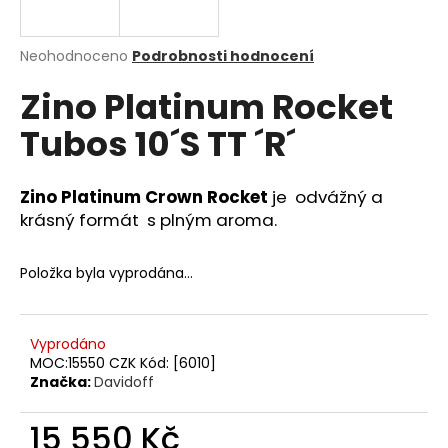
a
j
Průměrné
Neohodnoceno
Podrobnosti hodnocení
í
hodnocení
Zino Platinum Rocket
produktu
t
je
?
Tubos 10´S TT ´R´
0,0
z
5
hvězdiček.
Zino
Platinum Crown Rocket
je odvážný a
krásný formát s plným aroma.
HLEDAT
Položka byla vyprodána…
D
o
Vyprodáno
p
MOC:15550 CZK Kód: [6010]
o
Značka:
Davidoff
r
u
15 550 Kč