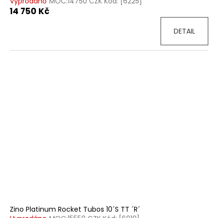
Vyprodáno
MOC:14750 CZK Kód: [6225]
14 750 Kč
DETAIL
Zino Platinum Rocket Tubos 10´S TT ´R´