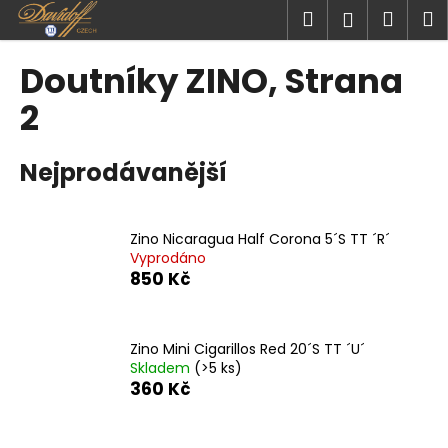
K
Přejít
Hledat
Náku
M
Přihlášen
na
o
obsah
Zpět
Zpět
košík
š
Doutníky ZINO
, Strana
í
C
2
k
o
p
Nejprodávanější
o
t
ř
Zino Nicaragua Half Corona 5´S TT ´R´
Vyprodáno
e
850 Kč
b
u
j
Zino Mini Cigarillos Red 20´S TT ´U´
e
Skladem
(>5 ks)
360 Kč
t
e
n