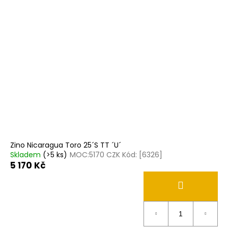
Zino Nicaragua Toro 25´S TT ´U´
Skladem
(>5 ks)
MOC:5170 CZK Kód: [6326]
5 170 Kč