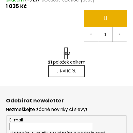
1 035 Kč
S
1
2
t
r
21
položek celkem
O
á
v
NAHORU
n
l
k
o
á
Z
v
d
á
á
a
Odebírat newsletter
n
p
c
í
Nezmeškejte žádné novinky či slevy!
í
a
p
t
E-mail
r
í
v