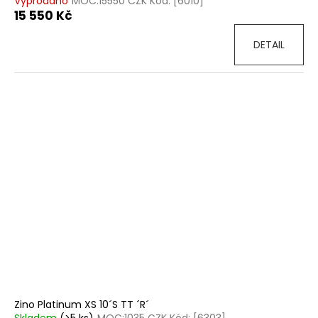
Vyprodáno
MOC:15550 CZK Kód: [6010]
15 550 Kč
DETAIL
Zino Platinum XS 10´S TT ´R´
Skladem
(>5 ks)
MOC:1035 CZK Kód: [6303]