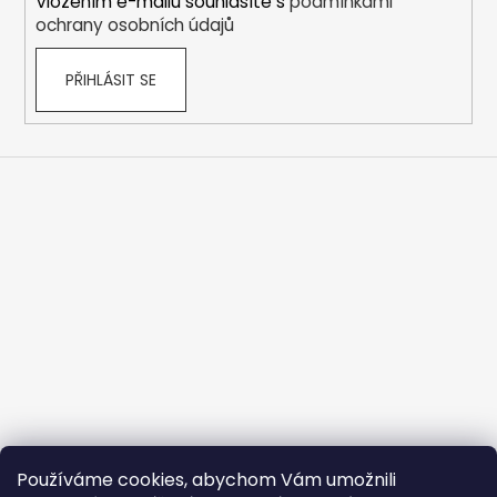
Vložením e-mailu souhlasíte s
podmínkami
k
ochrany osobních údajů
y
v
PŘIHLÁSIT SE
ý
p
i
s
u
Používáme cookies, abychom Vám umožnili