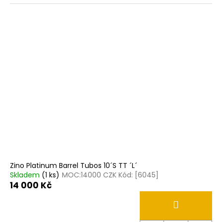
Zino Platinum Barrel Tubos 10´S TT ´L´
Skladem
(1 ks)
MOC:14000 CZK Kód: [6045]
14 000 Kč