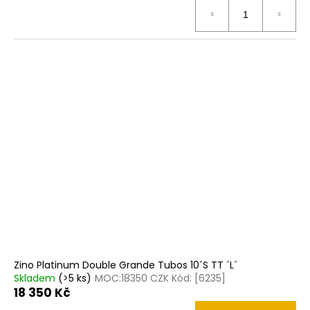
Zino Platinum Double Grande Tubos 10´S TT ´L´
Skladem
(>5 ks)
MOC:18350 CZK Kód: [6235]
18 350 Kč