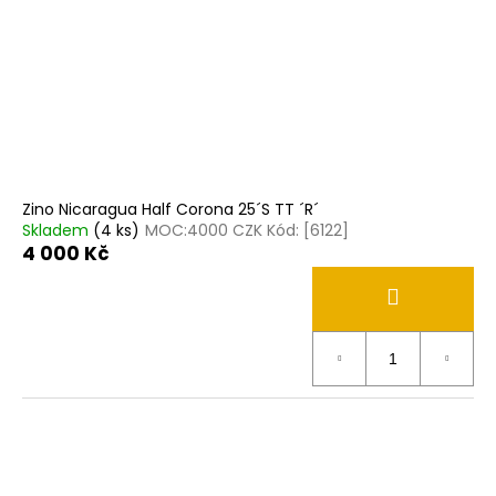
p
č
ů
u
r
j
o
e
d
m
u
e
k
t
DAVIDOFF
ů
CLUB
Zino Nicaragua Half Corona 25´S TT ´R´
CIGARILLOS
Skladem
(4 ks)
MOC:4000 CZK Kód: [6122]
10
4 000 Kč
´S
TT
´U
´
450
Kč