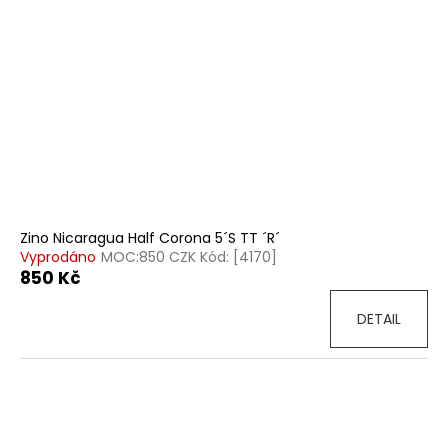
Zino Nicaragua Half Corona 5´S TT ´R´
Vyprodáno
MOC:850 CZK Kód: [4170]
850 Kč
DETAIL