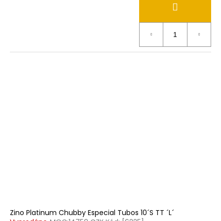
Zino Platinum Chubby Especial Tubos 10´S TT ´L´